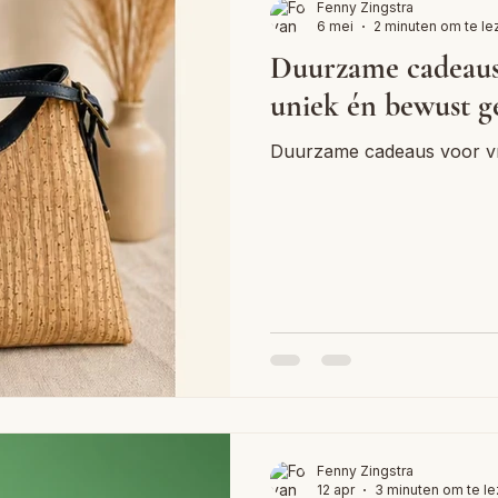
Fenny Zingstra
6 mei
2 minuten om te le
Duurzame cadeaus 
uniek én bewust g
Duurzame cadeaus voor vro
Fenny Zingstra
12 apr
3 minuten om te l