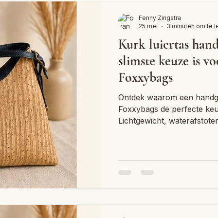
Fenny Zingstra
25 mei
3 minuten om te 
Kurk luiertas handg
slimste keuze is v
Foxxybags
Ontdek waarom een handge
Foxxybags de perfecte keu
Lichtgewicht, waterafstote