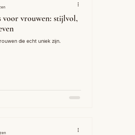
zen
voor vrouwen: stijlvol,
even
uwen die echt uniek zijn.
ezen