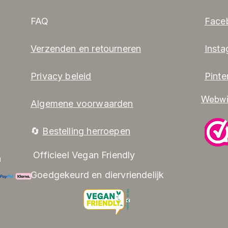
FAQ
Face
Verzenden en retourneren
Inst
Privacy beleid
Pinte
Webwi
Algemene voorwaarden
🔄
Beste
lling herroepen
Officieel Vegan
Friendly
n
Goedgekeurd en diervriendelijk