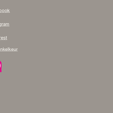
book
agram
rest
nkelkeur