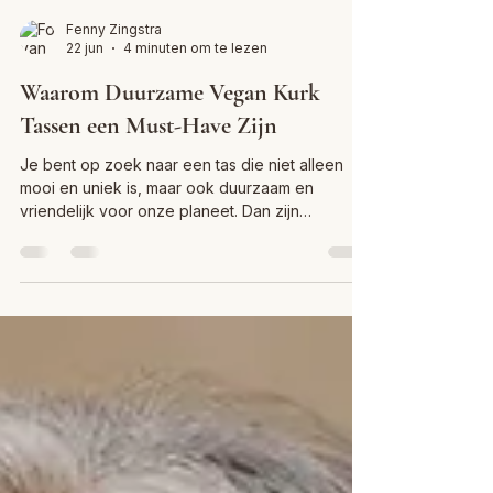
Fenny Zingstra
22 jun
4 minuten om te lezen
Waarom Duurzame Vegan Kurk
Tassen een Must-Have Zijn
Je bent op zoek naar een tas die niet alleen
mooi en uniek is, maar ook duurzaam en
vriendelijk voor onze planeet. Dan zijn
duurzame vegan kurk tassen precies wat je
nodig hebt. Deze tassen combineren
vakmanschap, kwaliteit en milieubewustzijn op
een manier die je niet vaak tegenkomt. In dit
artikel neem ik je mee in de wereld van kurk als
materiaal, de voordelen van vegan tassen van
kurk en waarom ze een waardevolle
toevoeging zijn aan jouw garderobe. De