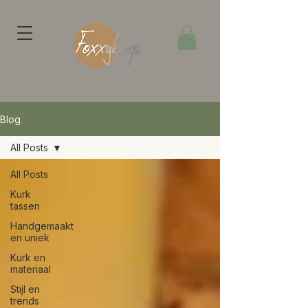
Blog
All Posts
All Posts
Kurk
tassen
Handgemaakt
en uniek
Kurk en
materiaal
Stijl en
trends