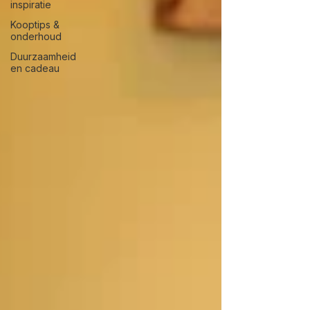
inspiratie
Kooptips &
onderhoud
Duurzaamheid
en cadeau