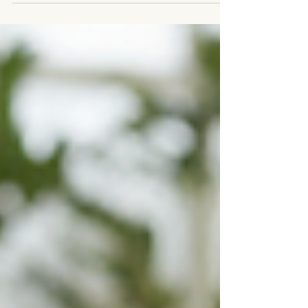
maken van één tas?" Een leuke vraag, want
veel mensen zien natuurlijk alleen het
eindresultaat. Wat vaak niet zichtbaar is, zijn alle
uren die voorafgaan aan een afgewerkte
handgemaakte kurk tas. In deze blog neem ik je
graag mee achter de schermen. Een tas begint
niet achter de naaimachine Voordat de eerste
steek wordt gezet, begint het proces a