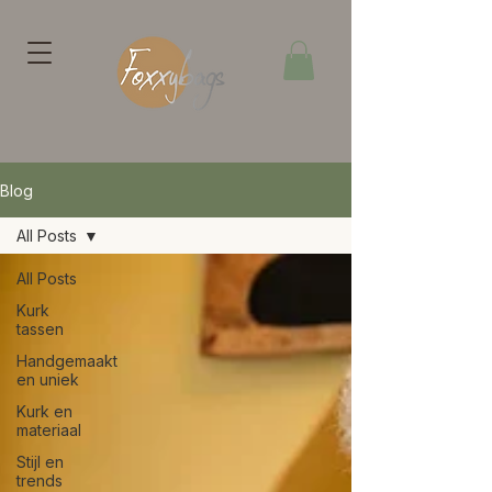
Blog
All Posts
All Posts
Kurk
tassen
Handgemaakt
en uniek
Kurk en
materiaal
Stijl en
trends