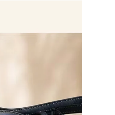
eindresultaat. Wat vaak niet zichtbaar is, zijn alle
uren die voorafgaan aan een afgewerkte
handgemaakte kurk tas. In deze blog neem ik je
graag mee achter de schermen. Een tas begint
niet achter de naaimachine Voordat de eerste
steek wordt gezet, begint het proces a