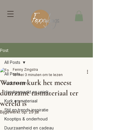
Post
All Posts
Fenny Zingstra
All Posts
18 mei
3 minuten om te lezen
Waarom kurk het meest
Kurk tassen
duurzame tasmateriaal ter
Handgemaakt en uniek
Kurk en materiaal
wereld is
Stijl en trends inspiratie
Bijgewerkt op:
29 jul
Kooptips & onderhoud
Duurzaamheid en cadeau