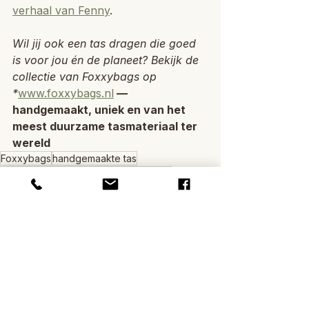
verhaal van Fenny
.
Wil jij ook een tas dragen die goed 
is voor jou én de planeet? Bekijk de 
collectie van Foxxybags op 
*
www.foxxybags.nl
 — 
handgemaakt, uniek en van het 
meest duurzame tasmateriaal ter 
wereld
Foxxybags
handgemaakte tas
milieuvriendelijke mode
duurzame tas
kurk duurzaamheid
kurkeik
vegan tas
CO2 opname kurk
Kurk en materiaal