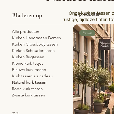
Onze kurken tassen zi
Bladeren op
19 producten
rustige, tijdloze tinten 
Alle producten
Nieuw
Kurken Handtassen Dames
Kurken Crossbody tassen
Kurken Schoudertassen
Kurken Rugtassen
Kleine kurk tasjes
Blauwe kurk tassen
Kurk tassen als cadeau
Naturel kurk tassen
Rode kurk tassen
Zwarte kurk tassen