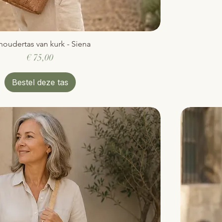
houdertas van kurk - Siena
Snel overzicht
Prijs
€ 75,00
Bestel deze tas