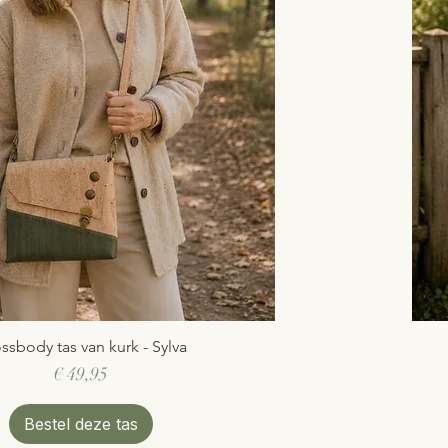
ssbody tas van kurk - Sylva
Snel overzicht
Prijs
€ 49,95
Bestel deze tas