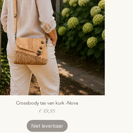
Crossbody tas van kurk -Nova
Snel overzicht
Prijs
€ 49,95
Niet leverbaar