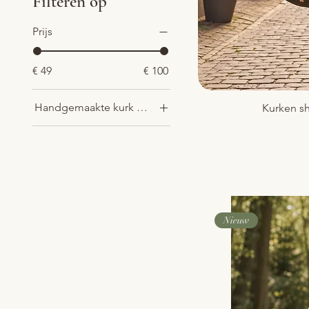
Filteren op
Prijs
€ 49
€ 100
Handgemaakte kurk crossbody tas met zwarte waaiers
Kurken sh
waaiermotief
Zwart kurk
Nieuw