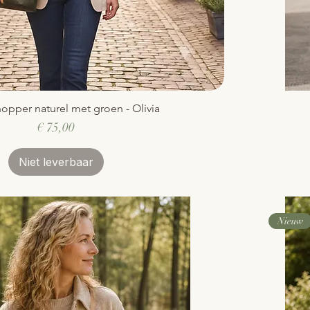
opper naturel met groen - Olivia
Snel overzicht
Prijs
€ 75,00
Niet leverbaar
Nieuw