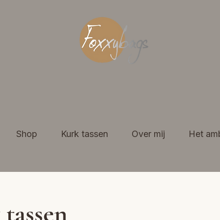
Shop
Kurk tassen
Over mij
Het am
 tassen