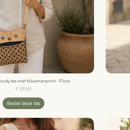
body tas met bloemenprint - Flora
Snel overzicht
Prijs
€ 49,95
Bestel deze tas